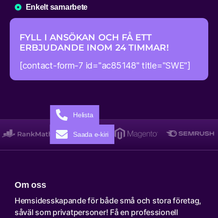
Enkelt samarbete
FYLL I ANSÖKAN OCH FÅ ETT
ERBJUDANDE INOM 24 TIMMAR!
[contact-form-7 id="ac85148" title="SWE"]
Helista
Saada e-kiri
Om oss
Hemsidesskapande för både små och stora företag,
såväl som privatpersoner! Få en professionell