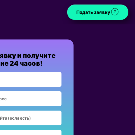
Подать заявку
явку и получите
ие 24 часов!