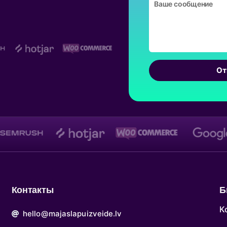
От
Контакты
Б
К
hello@majaslapuizveide.lv