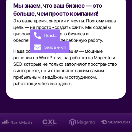
Мы знаем, что ваш бизнес — это
больше, чем просто компания!
Это ваше время, энергия и мечты. Поэтому наша
цель — не просто «создать сайт». Мы создаём
цифровое сердце вашего бизнеса и
Helista
обеспечиваем его бесперебойную работу.
Saada e-kiri
Наша основная специализация — мощные
решения на WordPress, разработка на Magento и
SEO, которые не только заполняют пространство
в интернете, но и становятся вашим самым
прибыльным и надёжным сотрудником,
работающим без выходных.