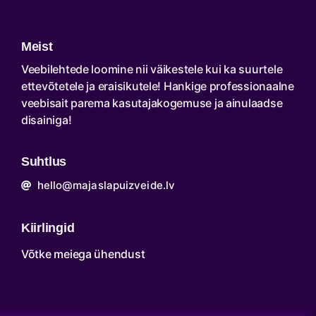
Meist
Veebilehtede loomine nii väikestele kui ka suurtele
ettevõtetele ja eraisikutele! Hankige professionaalne
veebisait parema kasutajakogemuse ja ainulaadse
disainiga!
Suhtlus
hello@majaslapuizveide.lv
Kiirlingid
Võtke meiega ühendust