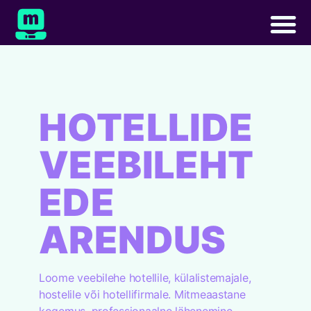
HOTELLIDE
VEEBILEHT
EDE
ARENDUS
Loome veebilehe hotellile, külalistemajale,
hostelile või hotellifirmale. Mitmeaastane