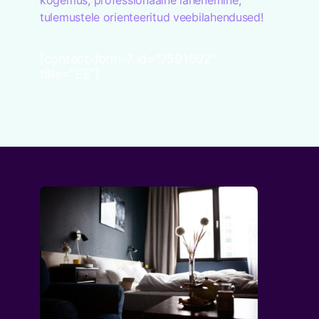
kogemus, professionaalne lähenemine,
tulemustele orienteeritud veebilahendused!
[contact-form-7 id="7591692"
title="EE"]