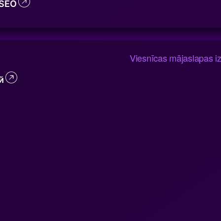
 SEO
й