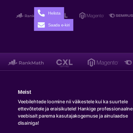
Helista
Saada e-kiri
Meist
Veebilehtede loomine nii väikestele kui ka suurtele
ettevõtetele ja eraisikutele! Hankige professionaalne
veebisait parema kasutajakogemuse ja ainulaadse
disainiga!