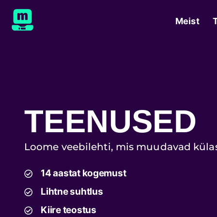
Meist
TEENUSED
Loome veebilehti, mis muudavad külast
14 aastat kogemust
Lihtne suhtlus
Kiire teostus