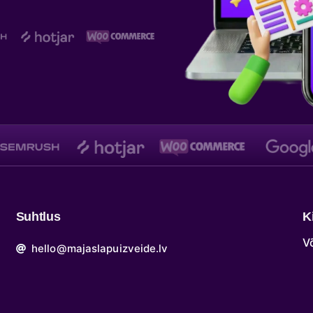
Suhtlus
K
V
hello@majaslapuizveide.lv