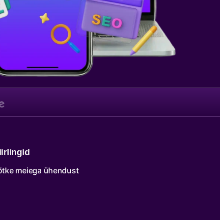
iirlingid
õtke meiega ühendust