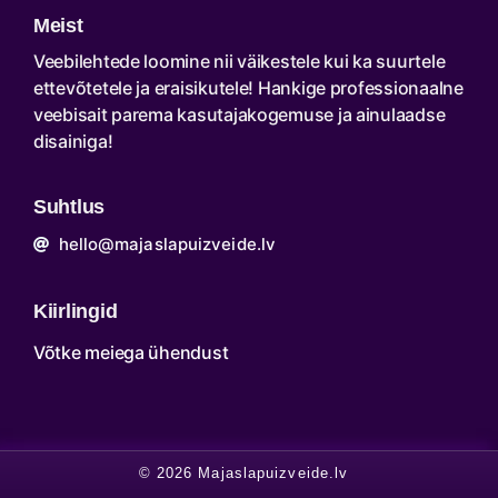
Meist
Veebilehtede loomine nii väikestele kui ka suurtele
ettevõtetele ja eraisikutele! Hankige professionaalne
veebisait parema kasutajakogemuse ja ainulaadse
disainiga!
Suhtlus
hello@majaslapuizveide.lv
Kiirlingid
Võtke meiega ühendust
© 2026 Majaslapuizveide.lv