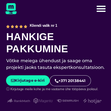
Kliendi valik nr 1
HANKIGE
PAKKUMINE
Võtke meiega ühendust ja saage oma
projekti jaoks tasuta ekspertkonsultatsioon.
Kirjutage e-kiri
+371 20138441
ⓘ Kirjutage meile kohe ja me vastame ühe tööpäeva jooksul.