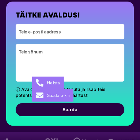
TÄITKE AVALDUS!
Helista
ⓘ Avalduse täitmine on tasuta ja lisab teie
potentsiaalsele projektile väärtust
Saada e-kiri
Saada