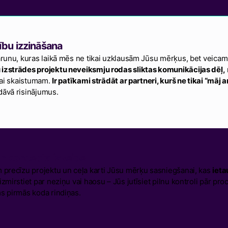
ību izzināšana
arunu, kuras laikā mēs ne tikai uzklausām Jūsu mērķus, bet veicam p
izstrādes projektu neveiksmju rodas sliktas komunikācijas dēļ,
ikai skaistumam.
Ir patīkami strādāt ar partneri, kurš ne tikai “māj 
dāvā risinājumus.
n koncepta izveide
 precīzu projektu un ceļa karti Jūsu mērķu sasniegšanai, kas
ieta
zmirstiet par neziņu vai haosu – Jūs jutīsiet pilnu kontroli pār pro
s pirmās koda rindiņas.