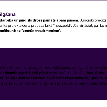
lēgšana
darbība un juridiski drošs pamats abām pusēm.
Juridiski precīzs
 ka projekta cena procesa laikā “neuzpeld”. Jūs zināsiet, par ko ma
ionāls un bez “zemūdens akmeņiem”.
dizains un izstrāde
vizuālo estētiku ar augstu koda veiktspēju, pielāgojot dizainu jūs
zticamību spriež tieši pēc dizaina
, mēs radām tēlu, kas pārdod. 
mu, jo pat
1 sekundes aizkave var samazināt konversiju par 7%
.
R
evarēsiet vien sagaidīt brīdi, kad rādīsiet jauno, jaudīgo lapu klie