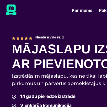
Par mums
Pak
Klientu izvēle nr. 1
MĀJASLAPU I
AR PIEVIENOT
Izstrādāsim mājaslapu, kas ne tikai labi 
pirkumus un pārvērtīs apmeklētājus kl
14 gadu pieredze izstrādē
Vienkārša komunikācija