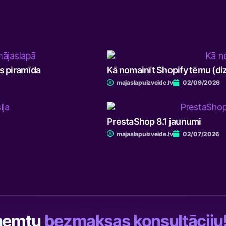
as piramīda
Kā nomainīt Shopify tēmu (di
majaslapuizveide.lv
02/09/2026
PrestaShop 8.1 jaunumi
majaslapuizveide.lv
02/07/2026
aņemtu
bezmaksas konsultāciju