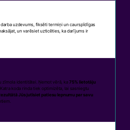
 darba uzdevums, fiksēti termiņi un caurspīdīgas
ksājat, un varēsiet uzticēties, ka darījums ir
u zīmola identitātei. Ņemot vērā, ka
75% lietotāju
Katra koda rinda tiek optimizēta, lai sasniegtu
ezultātā Jūs jutīsiet patiesu lepnumu par savu
ntiem.