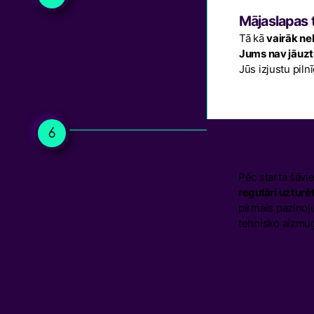
Mājaslapas 
Tā kā
vairāk ne
Jums nav jāuz
Jūs izjustu pil
Ieviešana
Pēc starta šāvie
regulāri uzturē
pirmais paziņoj
tehnisko aizmug