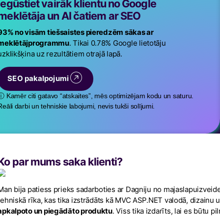
Iegūstiet vairāk klientu no Google
meklētāja un AI čatiem ar SEO
93% no visām tiešsaistes pieredzēm sākas ar
meklētājprogrammu
. Tikai 0.78% Google lietotāju
uzklikšķina uz rezultātiem otrajā lapā.
SEO pakalpojumi
ⓘ Kamēr citi gatavo “atskaites”, mēs optimizējam kodu un saturu.
Reāli darbi un tehniskie labojumi, nevis tukši solījumi.
Ko par mums saka klienti?
Man bija patiess prieks sadarboties ar Dagniju no majaslapuizveide.lv.
tehniskā rīka, kas tika izstrādāts kā MVC ASP.NET valodā, dizainu un 
apkalpoto un piegādāto produktu
. Viss tika izdarīts, lai es būtu p