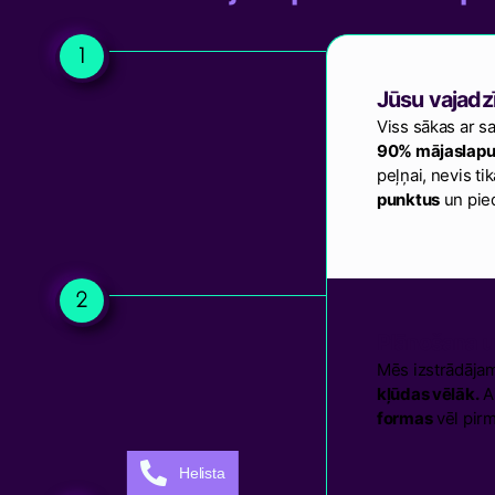
Jūsu vajadz
Viss sākas ar s
90% mājaslapu 
peļņai, nevis t
punktus
un pie
Plānošana u
Mēs izstrādājam
kļūdas vēlāk.
Ai
formas
vēl pirm
Helista