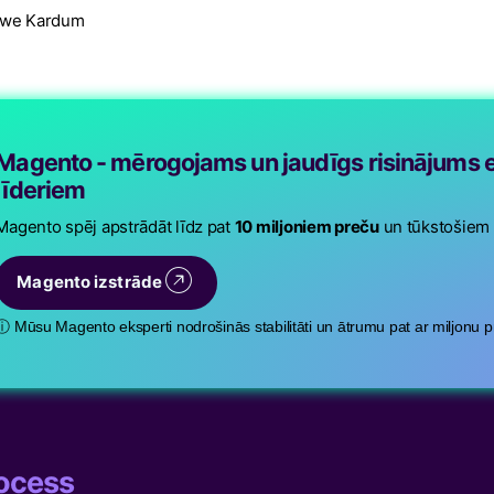
Iwe Kardum
Magento - mērogojams un jaudīgs risinājums 
līderiem
Magento spēj apstrādāt līdz pat
10 miljoniem preču
un tūkstošiem 
Magento izstrāde
ⓘ Mūsu Magento eksperti nodrošinās stabilitāti un ātrumu pat ar miljonu p
rocess