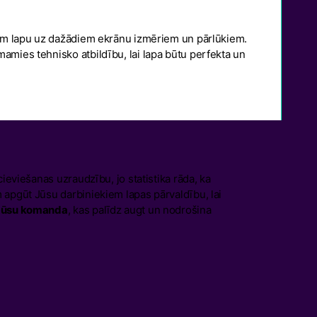
am lapu uz dažādiem ekrānu izmēriem un pārlūkiem.
mies tehnisko atbildību, lai lapa būtu perfekta un
ieviešanas uzraudzību, jo statistika rāda, ka
apgūt Jūsu darbiniekiem lapas pārvaldību, lai
 Jūsu komanda
, kas palīdz augt un nodrošina