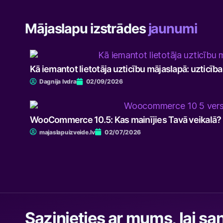
Mājaslapu izstrādes
jaunumi
Kā iemantot lietotāja uzticību mājaslapā: uzticīb
Dagnija Ivdra
02/09/2026
WooCommerce 10.5: Kas mainījies Tavā veikalā?
majaslapuizveide.lv
02/07/2026
Sazinieties ar mums, lai s