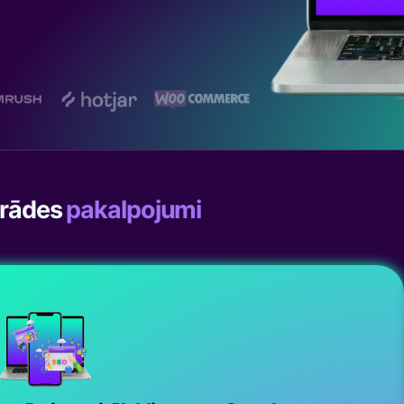
trādes
pakalpojumi