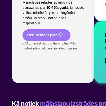
Mājaslapas ielādes ātrums vidēji
samazinās par
10-15% gadā
, ja netiek
veikta tehniskā apkope. Iegūstiet
drošu un stabili darbojošos
mājaslapu!
Uzturēšanas plāni
ⓘ Aizmirstiet par garām rindām. Mēs
nodrošinām tiešu un vienkāršu saziņu.
Kā notiek
mājaslapu izstrādes p