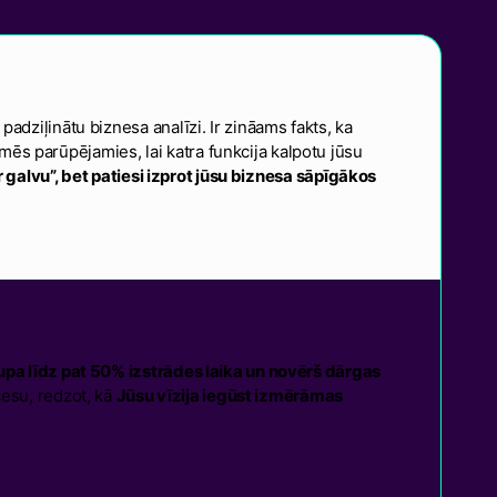
adziļinātu biznesa analīzi. Ir zināams fakts, ka
mēs parūpējamies, lai katra funkcija kalpotu jūsu
ar galvu”, bet patiesi izprot jūsu biznesa sāpīgākos
upa līdz pat 50% izstrādes laika un novērš dārgas
cesu, redzot, kā
Jūsu vīzija iegūst izmērāmas