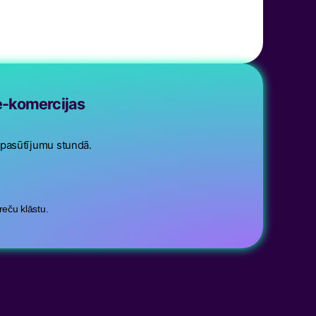
e-komercijas
pasūtījumu stundā.
reču klāstu.