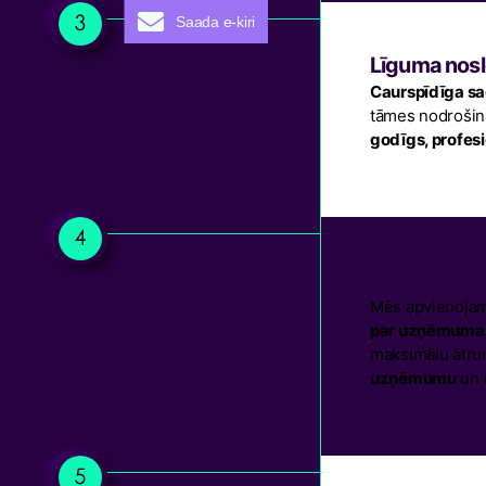
Saada e-kiri
Līguma nos
Caurspīdīga sa
tāmes nodrošina,
godīgs, profes
Mājaslapas 
Mēs apvienojam 
par uzņēmuma u
maksimālu ātru
uzņēmumu
un n