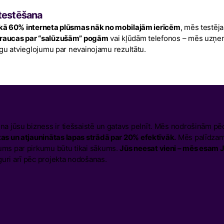
testēšana
kā 60% interneta plūsmas nāk no mobilajām ierīcēm
, mēs testēj
traucas par “salūzušām” pogām
vai kļūdām telefonos – mēs uzņema
nīgu atvieglojumu par nevainojamu rezultātu.
na jūsu bizness ir tiešsaistē un gatavs pelnīt. Mēs nodrošinām pēc
tas un atjauninātas lapas strādā par 20% efektīvāk.
Mēs palīdzam 
ums par pirkumu būtu tikai sākums.
Jūs neesat vieni – mēs esam
uri arī pēc projekta nodošanas.