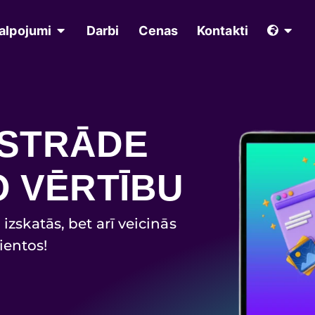
alpojumi
Darbi
Cenas
Kontakti
ZSTRĀDE
O VĒRTĪBU
izskatās, bet arī veicinās
ientos!