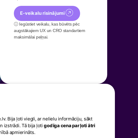
E-veikalu risinājumi
ⓘ Iegūstiet veikalu, kas būvēts pēc
augstākajiem UX un CRO standartiem
maksimālai peļņai.
 Bija ļoti viegli, ar nelielu informāciju, sākt
izstrādi. Tā bija ļoti
godīga cena par ļoti ātri
ilnībā apmierināts.