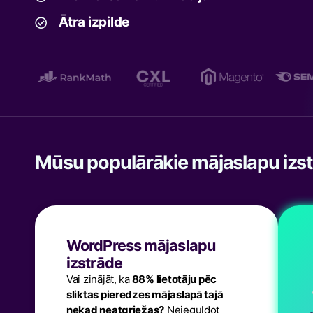
Ātra izpilde
Mūsu populārākie mājaslapu izs
WordPress mājaslapu
izstrāde
Vai zinājāt, ka
88% lietotāju pēc
sliktas pieredzes mājaslapā tajā
nekad neatgriežas?
Neieguldot