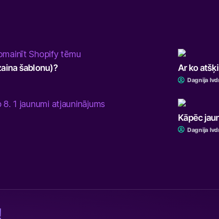
zaina šablonu)?
Ar ko atš
Dagnija Ivd
Kāpēc jaun
Dagnija Ivd
!