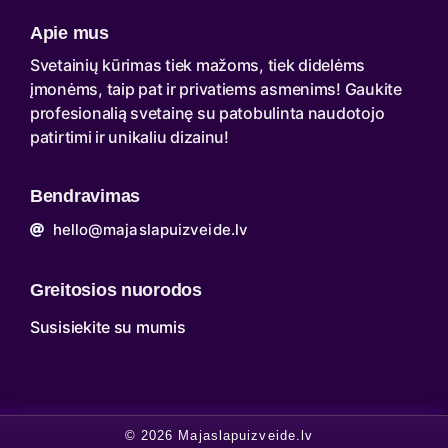
Apie mus
Svetainių kūrimas tiek mažoms, tiek didelėms
įmonėms, taip pat ir privatiems asmenims! Gaukite
profesionalią svetainę su patobulinta naudotojo
patirtimi ir unikaliu dizainu!
Bendravimas
hello@majaslapuizveide.lv
Greitosios nuorodos
Susisiekite su mumis
© 2026 Majaslapuizveide.lv