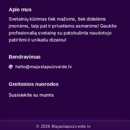
Apie mus
Svetainių kūrimas tiek mažoms, tiek didelėms
įmonėms, taip pat ir privatiems asmenims! Gaukite
profesionalią svetainę su patobulinta naudotojo
patirtimi ir unikaliu dizainu!
Bendravimas
hello@majaslapuizveide.lv
Greitosios nuorodos
Susisiekite su mumis
© 2026 Majaslapuizveide.lv