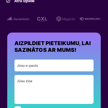
Ātra izpilde
AIZPILDIET PIETEIKUMU, LAI
SAZINĀTOS AR MUMS!