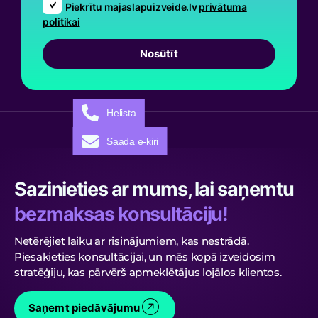
Piekrītu majaslapuizveide.lv
privātuma
politikai
Nosūtīt
Helista
Saada e-kiri
Sazinieties ar mums, lai saņemtu
bezmaksas konsultāciju!
Netērējiet laiku ar risinājumiem, kas nestrādā.
Piesakieties konsultācijai, un mēs kopā izveidosim
stratēģiju, kas pārvērš apmeklētājus lojālos klientos.
Saņemt piedāvājumu