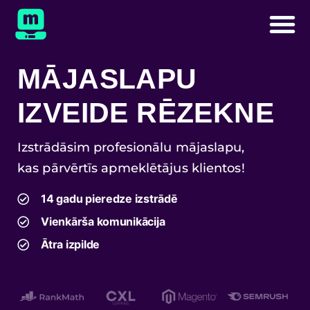
MĀJASLAPU
IZVEIDE RĒZEKNE
Izstrādāsim profesionālu mājaslapu,
kas pārvērtīs apmeklētājus klientos!
14 gadu pieredze izstrādē
Vienkārša komunikācija
Ātra izpilde