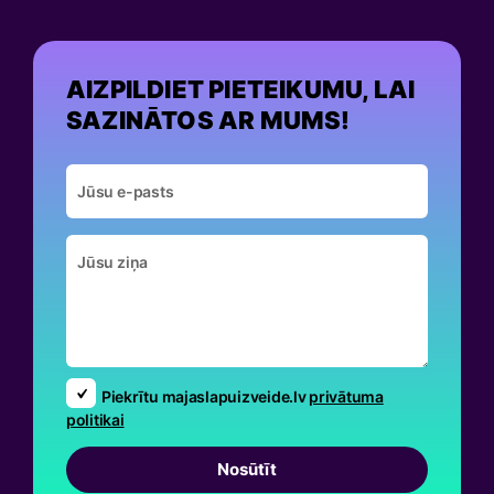
AIZPILDIET PIETEIKUMU, LAI
SAZINĀTOS AR MUMS!
Piekrītu majaslapuizveide.lv
privātuma
politikai
Nosūtīt