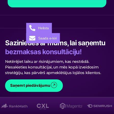
Helista
Saada e-kiri
Sazinieties ar mums, lai saņemtu
bezmaksas konsultāciju!
Netērējiet laiku ar risinājumiem, kas nestrādā.
Piesakieties konsultācijai, un mēs kopā izveidosim
stratēģiju, kas pārvērš apmeklētājus lojālos klientos.
Saņemt piedāvājumu