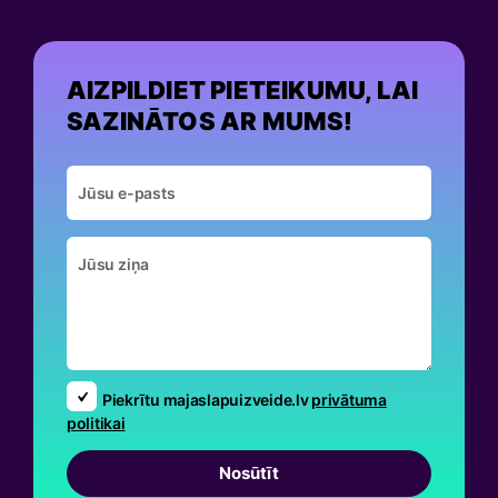
AIZPILDIET PIETEIKUMU, LAI
SAZINĀTOS AR MUMS!
Piekrītu majaslapuizveide.lv
privātuma
politikai
Nosūtīt