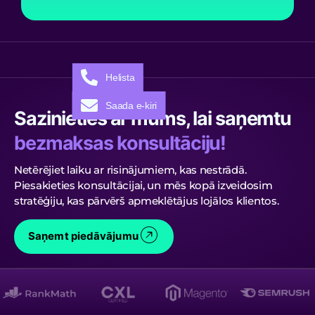
Helista
Saada e-kiri
Sazinieties ar mums, lai saņemtu
bezmaksas konsultāciju!
Netērējiet laiku ar risinājumiem, kas nestrādā.
Piesakieties konsultācijai, un mēs kopā izveidosim
stratēģiju, kas pārvērš apmeklētājus lojālos klientos.
Saņemt piedāvājumu