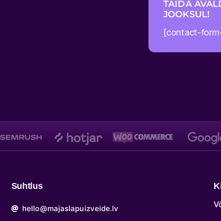
TÄIDA AVAL
JOOKSUL!
[contact-form
Suhtlus
K
V
hello@majaslapuizveide.lv