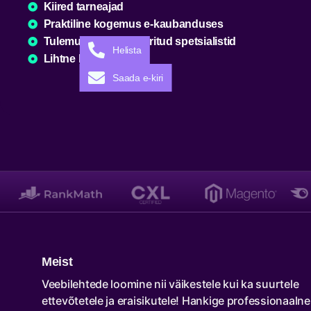
Kiired tarneajad
Praktiline kogemus e-kaubanduses
Tulemustele orienteeritud spetsialistid
Helista
Lihtne koostöö
Saada e-kiri
Meist
Veebilehtede loomine nii väikestele kui ka suurtele
ettevõtetele ja eraisikutele! Hankige professionaalne