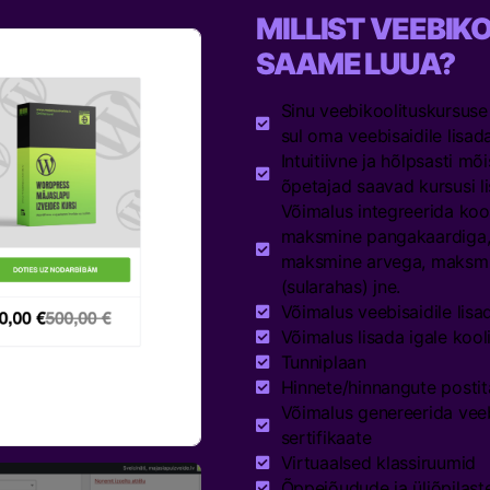
MILLIST VEEBIK
SAAME LUUA?
Sinu veebikoolituskursuse
sul oma veebisaidile lisada
Intuitiivne ja hõlpsasti mõ
õpetajad saavad kursusi l
Võimalus integreerida koo
maksmine pangakaardiga, 
maksmine arvega, maksmi
(sularahas) jne.
Võimalus veebisaidile lisa
Võimalus lisada igale koo
Tunniplaan
Hinnete/hinnangute postit
Võimalus genereerida veebi
sertifikaate
Virtuaalsed klassiruumid
Õppejõudude ja üliõpilaste/