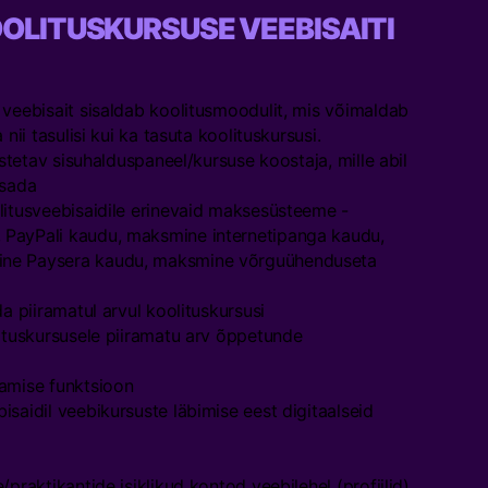
OOLITUSKURSUSE VEEBISAITI
 veebisait sisaldab koolitusmoodulit, mis võimaldab
 nii tasulisi kui ka tasuta koolituskursusi.
istetav sisuhalduspaneel/kursuse koostaja, mille abil
isada
litusveebisaidile erinevaid maksesüsteeme -
PayPali kaudu, maksmine internetipanga kaudu,
ne Paysera kaudu, maksmine võrguühenduseta
da piiramatul arvul koolituskursusi
lituskursusele piiramatu arv õppetunde
amise funktsioon
saidil veebikursuste läbimise eest digitaalseid
praktikantide isiklikud kontod veebilehel (profiilid)