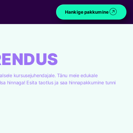
Hankige pakkumine
RENDUS
aalsele kursusejuhendajale. Tänu meie edukale
sa hinnaga! Esita taotlus ja saa hinnapakkumine tunni