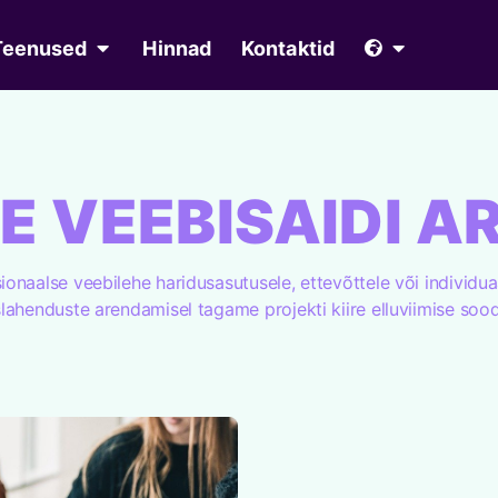
Teenused
Hinnad
Kontaktid
E VEEBISAIDI A
onaalse veebilehe haridusasutusele, ettevõttele või individu
lahenduste arendamisel tagame projekti kiire elluviimise sood