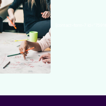
[contact-form-7 id="75916