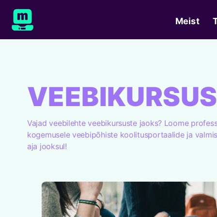
Meist
VEEBIKURSUS
Vajad veebilehte veebikursuste jaoks? Loome professi
kogemusele veebipõhiste koolitusportaalide ja valmis
aja jooksul!