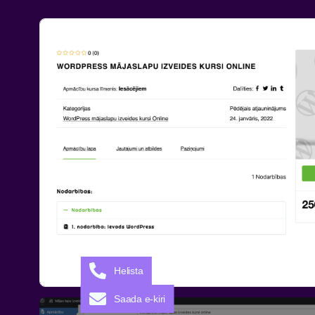
Helista
Saada e-kiri