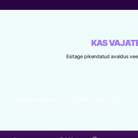
KAS VAJATE
Esitage pikendatud avaldus veeb
[contact-form-7 id="7591692" title="EE"]