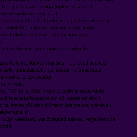
õi Google Classroomsiga (õpilased saavad
 otse koolitusveebisaidilt)
e saadetavad teated (e-kirjade, push-teavituste ja
 veebilehel) – pakuvad võimalust edastada
ugavalt olulist teavet näiteks muudatuste,
a.
 interaktiivseid teste õpilaste teadmiste
ste tellimise funktsionaalsus – õpilased saavad
iselt, iganädalaselt, igal aastal jne (määrates
mine makse tuleb tasuda)
ada videoid
e, PDF-faile, pilte, videoid, teste ja ülesandeid.
kult tasuta kättesaadavad või saadaval ainult
ud tellimuse või teinud ühekordse makse, olenevalt
aksemudelist.
i tüüpi veebisait, kus õpetajad saavad registreeruda.
oonid