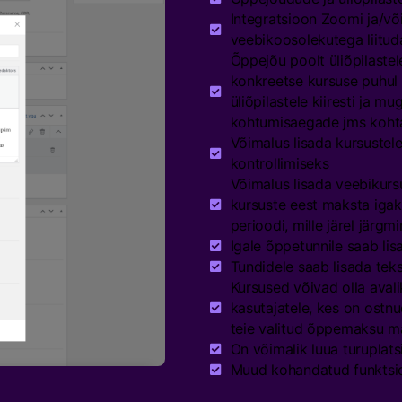
Integratsioon Zoomi ja/v
veebikoosolekutega liituda
Õppejõu poolt üliõpilastel
konkreetse kursuse puhul
üliõpilastele kiiresti ja m
kohtumisaegade jms koht
Võimalus lisada kursustele
kontrollimiseks
Võimalus lisada veebikursu
kursuste eest maksta igaku
perioodi, mille järel järg
Igale õppetunnile saab lis
Tundidele saab lisada tekst
Kursused võivad olla avali
kasutajatele, kes on ostn
teie valitud õppemaksu m
On võimalik luua turuplats
Muud kohandatud funktsi