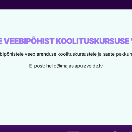
 VEEBIPÕHIST KOOLITUSKURSUSE 
ipõhistele veebiarenduse koolituskursustele ja saate pakkumi
E-post: hello@majaslapuizveide.lv