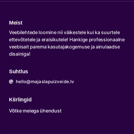
Meist
Veebilehtede loomine nii väikestele kui ka suurtele
ettevõtetele ja eraisikutele! Hankige professionaalne
veebisait parema kasutajakogemuse ja ainulaadse
disainiga!
Suhtlus
hello@majaslapuizveide.lv
Kiirlingid
Võtke meiega ühendust