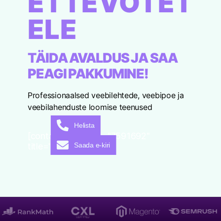
ETTEVÕTET
ELE
TÄIDA AVALDUS JA SAA
PEAGI PAKKUMINE!
Professionaalsed veebilehtede, veebipoe ja
veebilahenduste loomise teenused
Helista
[contact-form-7 id="7591692"
Saada e-kiri
title="EE"]