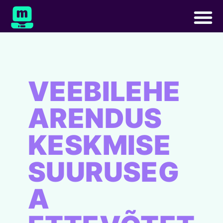
VEEBILEHE
ARENDUS
KESKMISE
SUURUSEG
A